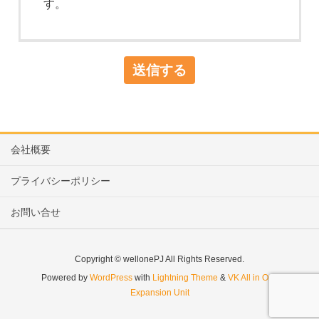
す。
会社概要
プライバシーポリシー
お問い合せ
Copyright © wellonePJ All Rights Reserved.
Powered by
WordPress
with
Lightning Theme
&
VK All in One
Expansion Unit