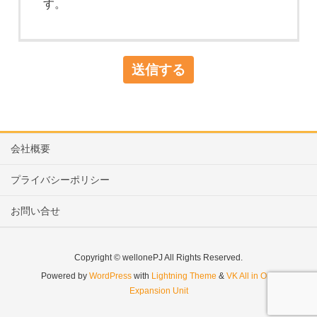
す。
会社概要
プライバシーポリシー
お問い合せ
Copyright © wellonePJ All Rights Reserved.
Powered by
WordPress
with
Lightning Theme
&
VK All in One
Expansion Unit