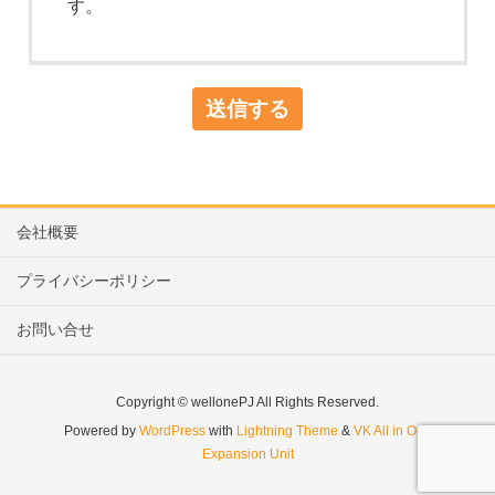
す。
会社概要
プライバシーポリシー
お問い合せ
Copyright © wellonePJ All Rights Reserved.
Powered by
WordPress
with
Lightning Theme
&
VK All in One
Expansion Unit