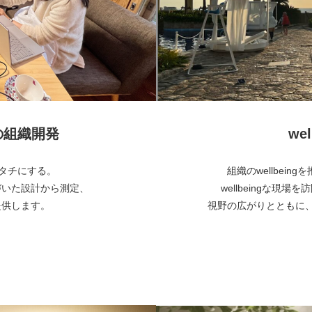
めの組織開発
wel
でカタチにする。
組織のwellbei
づいた設計から測定、
wellbeingな現場
提供します。
視野の広がりとともに、自