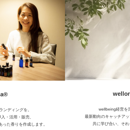
wel
a®︎
wellbeing
とブランディングを。
最新動向のキャッチアッ
・導入・活用・販売、
共に学び合い、それぞ
あった香りを作成します。