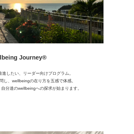
lbeing Journey®︎
ngを推進したい、リーダー向けプログラム。
を訪問し、wellbeingの在り方を五感で体感。
分達のwellbeingへの探求が始まります。
より詳しく