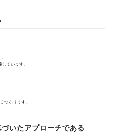
る
く、
義しています。
３つあります。
基づいたアプローチである