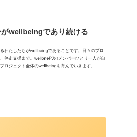
wellbeingであり続ける
わたしたちがwellbeingであることです。日々のプロ
伴走支援まで。wellonePJのメンバーひとり一人が自
ジェクト全体のwellbeingを育んでいきます。
、