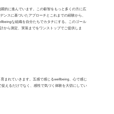
究は、飛躍的に進んでいます。この叡智をもっと多くの方に広
デンスに基づいたアプローチとこれまでの経験から、
llbeingな組織を自分たちでカタチにする。このゴール
計から測定、実装までをワンストップでご提供しま
から育まれていきます。五感で感じるwellbeing、心で感じ
ingを理性で捉えるだけでなく、感性で気づく体験を大切にしてい