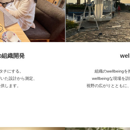
めの組織開発
wel
でカタチにする。
組織のwellbei
づいた設計から測定、
wellbeingな現場
提供します。
視野の広がりとともに、自