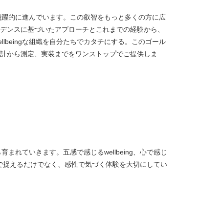
究は、飛躍的に進んでいます。この叡智をもっと多くの方に広
デンスに基づいたアプローチとこれまでの経験から、
llbeingな組織を自分たちでカタチにする。このゴール
計から測定、実装までをワンストップでご提供しま
から育まれていきます。五感で感じるwellbeing、心で感じ
ingを理性で捉えるだけでなく、感性で気づく体験を大切にしてい