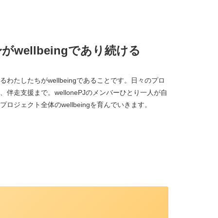
wellbeingであり続ける
わたしたちがwellbeingであることです。日々のプロ
伴走支援まで。wellonePJのメンバーひとり一人が自
ジェクト全体のwellbeingを育んでいきます。
、