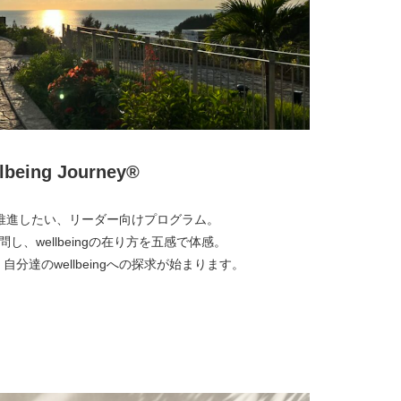
lbeing Journey®︎
ngを推進したい、リーダー向けプログラム。
を訪問し、wellbeingの在り方を五感で体感。
分達のwellbeingへの探求が始まります。
より詳しく