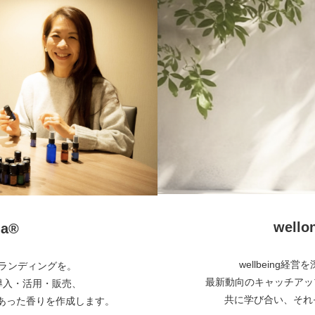
wel
a®︎
wellbeing
とブランディングを。
最新動向のキャッチアッ
・導入・活用・販売、
共に学び合い、それぞ
あった香りを作成します。