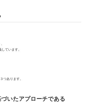
る
く、
義しています。
３つあります。
基づいたアプローチである