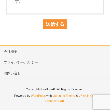
す。
会社概要
プライバシーポリシー
お問い合せ
Copyright © wellonePJ All Rights Reserved.
Powered by
WordPress
with
Lightning Theme
&
VK All in One
Expansion Unit