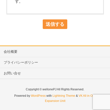
す。
会社概要
プライバシーポリシー
お問い合せ
Copyright © wellonePJ All Rights Reserved.
Powered by
WordPress
with
Lightning Theme
&
VK All in One
Expansion Unit