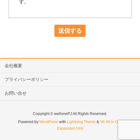
す。
会社概要
プライバシーポリシー
お問い合せ
Copyright © wellonePJ All Rights Reserved.
Powered by
WordPress
with
Lightning Theme
&
VK All in One
Expansion Unit