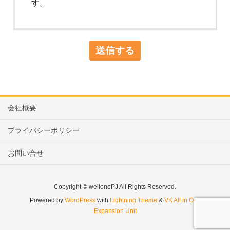
す。
会社概要
プライバシーポリシー
お問い合せ
Copyright © wellonePJ All Rights Reserved.
Powered by
WordPress
with
Lightning Theme
&
VK All in One
Expansion Unit