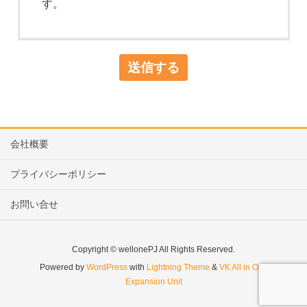
す。
会社概要
プライバシーポリシー
お問い合せ
Copyright © wellonePJ All Rights Reserved.
Powered by
WordPress
with
Lightning Theme
&
VK All in One
Expansion Unit