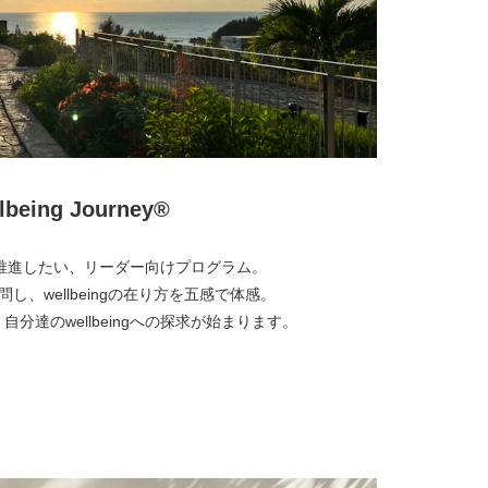
lbeing Journey®︎
ngを推進したい、リーダー向けプログラム。
を訪問し、wellbeingの在り方を五感で体感。
分達のwellbeingへの探求が始まります。
より詳しく