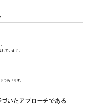
る
く、
義しています。
３つあります。
基づいたアプローチである