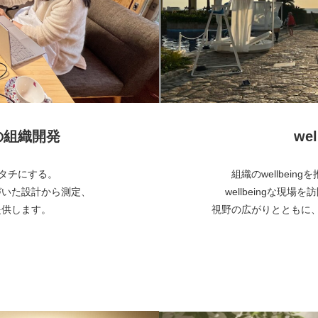
めの組織開発
wel
でカタチにする。
組織のwellbei
づいた設計から測定、
wellbeingな現場
提供します。
視野の広がりとともに、自