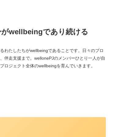
wellbeingであり続ける
わたしたちがwellbeingであることです。日々のプロ
伴走支援まで。wellonePJのメンバーひとり一人が自
ジェクト全体のwellbeingを育んでいきます。
、