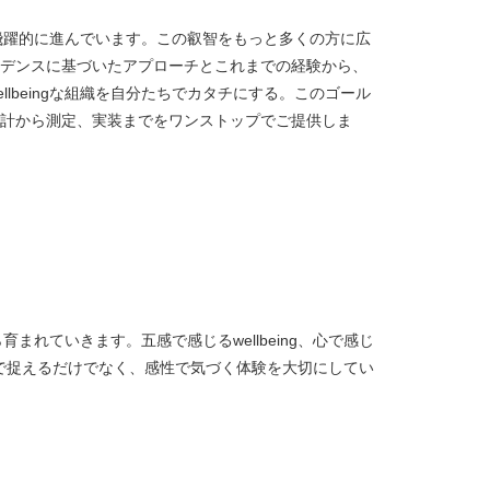
究は、飛躍的に進んでいます。この叡智をもっと多くの方に広
デンスに基づいたアプローチとこれまでの経験から、
llbeingな組織を自分たちでカタチにする。このゴール
計から測定、実装までをワンストップでご提供しま
から育まれていきます。五感で感じるwellbeing、心で感じ
ingを理性で捉えるだけでなく、感性で気づく体験を大切にしてい