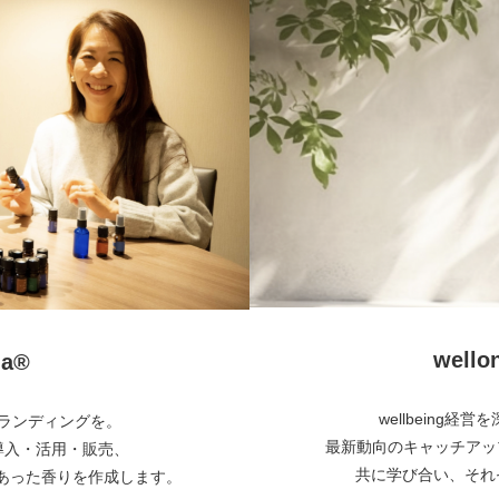
wel
a®︎
wellbeing
とブランディングを。
最新動向のキャッチアッ
・導入・活用・販売、
共に学び合い、それぞ
あった香りを作成します。