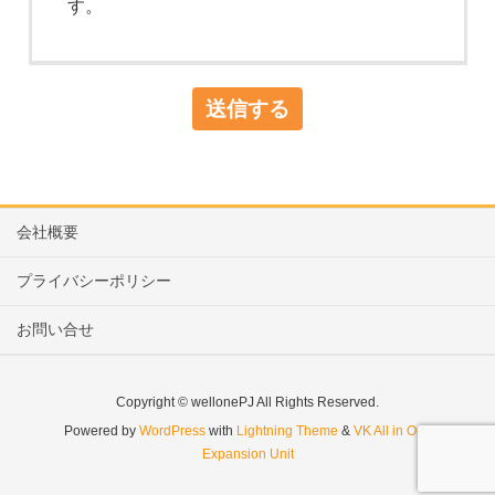
す。
会社概要
プライバシーポリシー
お問い合せ
Copyright © wellonePJ All Rights Reserved.
Powered by
WordPress
with
Lightning Theme
&
VK All in One
Expansion Unit