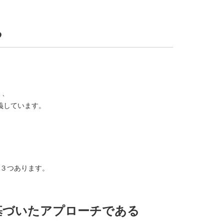
る
く、
義しています。
３つあります。
基づいたアプローチである