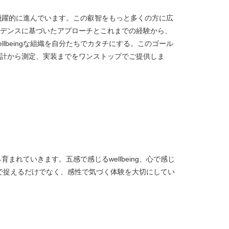
究は、飛躍的に進んでいます。この叡智をもっと多くの方に広
デンスに基づいたアプローチとこれまでの経験から、
llbeingな組織を自分たちでカタチにする。このゴール
計から測定、実装までをワンストップでご提供しま
から育まれていきます。五感で感じるwellbeing、心で感じ
ingを理性で捉えるだけでなく、感性で気づく体験を大切にしてい