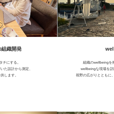
めの組織開発
wel
でカタチにする。
組織のwellbei
づいた設計から測定、
wellbeingな現場
提供します。
視野の広がりとともに、自