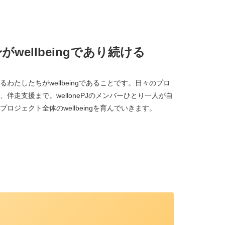
wellbeingであり続ける
わたしたちがwellbeingであることです。日々のプロ
伴走支援まで。wellonePJのメンバーひとり一人が自
ジェクト全体のwellbeingを育んでいきます。
、