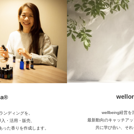
wel
a®︎
wellbeing
とブランディングを。
最新動向のキャッチアッ
・導入・活用・販売、
共に学び合い、それぞ
あった香りを作成します。