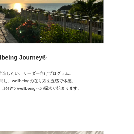
lbeing Journey®︎
ngを推進したい、リーダー向けプログラム。
を訪問し、wellbeingの在り方を五感で体感。
分達のwellbeingへの探求が始まります。
より詳しく