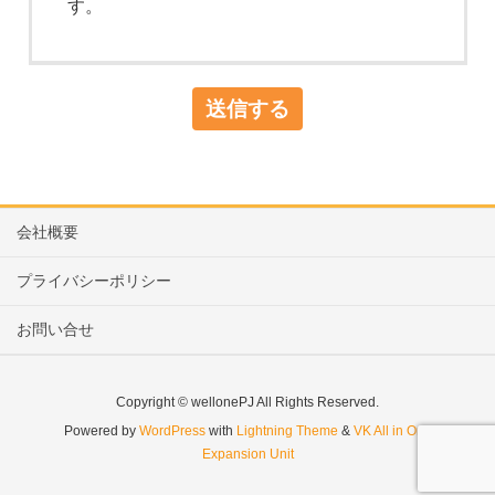
す。
会社概要
プライバシーポリシー
お問い合せ
Copyright © wellonePJ All Rights Reserved.
Powered by
WordPress
with
Lightning Theme
&
VK All in One
Expansion Unit