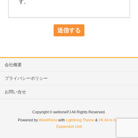
す。
会社概要
プライバシーポリシー
お問い合せ
Copyright © wellonePJ All Rights Reserved.
Powered by
WordPress
with
Lightning Theme
&
VK All in One
Expansion Unit