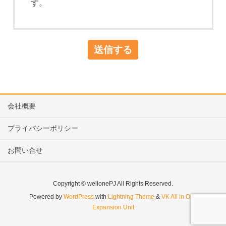
す。
会社概要
プライバシーポリシー
お問い合せ
Copyright © wellonePJ All Rights Reserved.
Powered by
WordPress
with
Lightning Theme
&
VK All in One
Expansion Unit