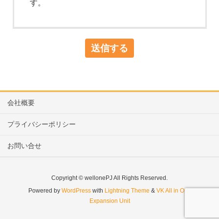
す。
会社概要
プライバシーポリシー
お問い合せ
Copyright © wellonePJ All Rights Reserved.
Powered by
WordPress
with
Lightning Theme
&
VK All in One
Expansion Unit