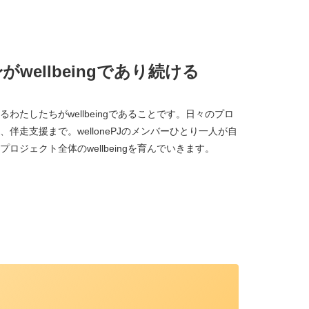
wellbeingであり続ける
わたしたちがwellbeingであることです。日々のプロ
伴走支援まで。wellonePJのメンバーひとり一人が自
ジェクト全体のwellbeingを育んでいきます。
、