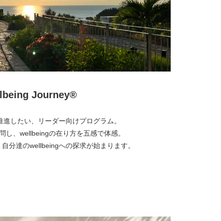
lbeing Journey®︎
ngを推進したい、リーダー向けプログラム。
を訪問し、wellbeingの在り方を五感で体感。
分達のwellbeingへの探求が始まります。
より詳しく