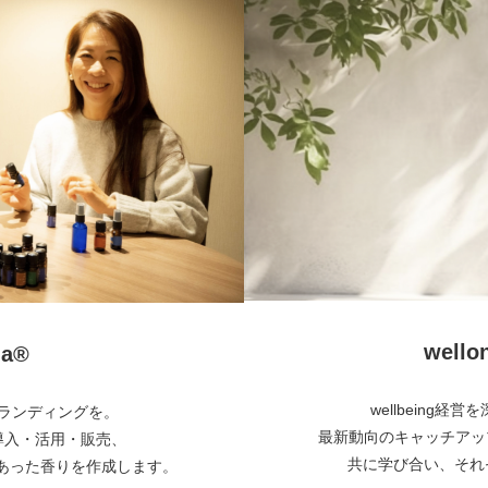
wel
a®︎
wellbeing
とブランディングを。
最新動向のキャッチアッ
・導入・活用・販売、
共に学び合い、それぞ
あった香りを作成します。