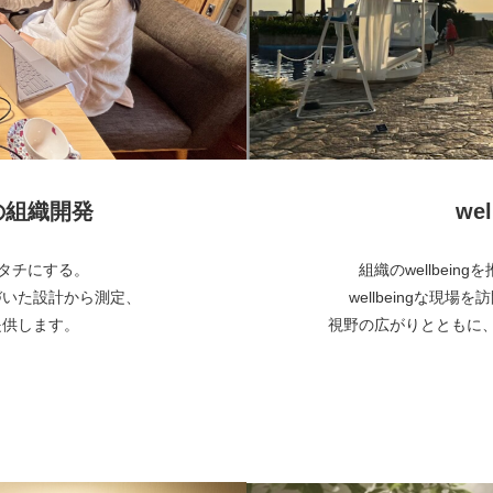
めの組織開発
wel
でカタチにする。
組織のwellbei
づいた設計から測定、
wellbeingな現場
提供します。
視野の広がりとともに、自