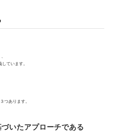
る
く、
義しています。
３つあります。
基づいたアプローチである