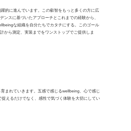
究は、飛躍的に進んでいます。この叡智をもっと多くの方に広
デンスに基づいたアプローチとこれまでの経験から、
llbeingな組織を自分たちでカタチにする。このゴール
計から測定、実装までをワンストップでご提供しま
から育まれていきます。五感で感じるwellbeing、心で感じ
ingを理性で捉えるだけでなく、感性で気づく体験を大切にしてい