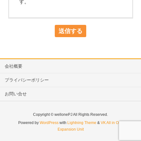
す。
会社概要
プライバシーポリシー
お問い合せ
Copyright © wellonePJ All Rights Reserved.
Powered by
WordPress
with
Lightning Theme
&
VK All in One
Expansion Unit