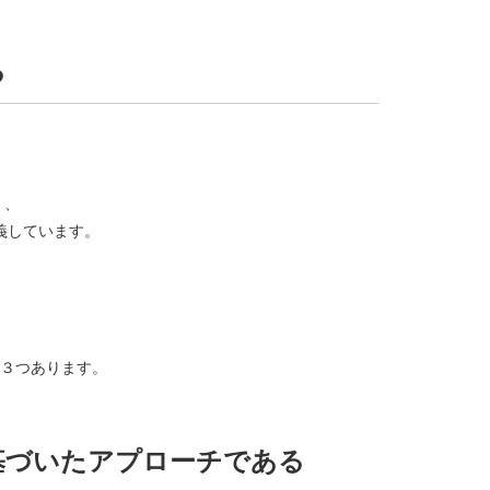
る
く、
義しています。
３つあります。
基づいたアプローチである