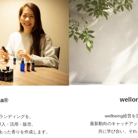
wel
a®︎
wellbeing
とブランディングを。
最新動向のキャッチアッ
・導入・活用・販売、
共に学び合い、それぞ
あった香りを作成します。