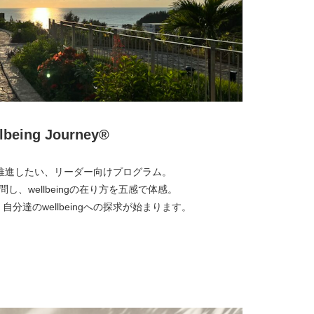
lbeing Journey®︎
ngを推進したい、リーダー向けプログラム。
を訪問し、wellbeingの在り方を五感で体感。
分達のwellbeingへの探求が始まります。
より詳しく