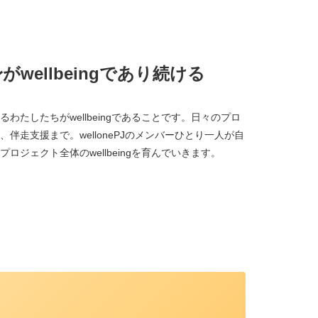
wellbeingであり続ける
わたしたちがwellbeingであることです。日々のプロ
伴走支援まで。wellonePJのメンバーひとり一人が自
ジェクト全体のwellbeingを育んでいきます。
、