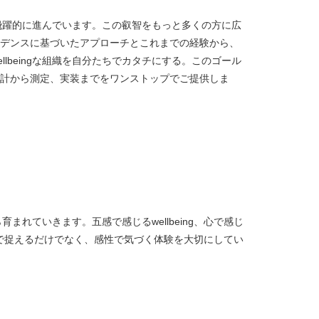
究は、飛躍的に進んでいます。この叡智をもっと多くの方に広
デンスに基づいたアプローチとこれまでの経験から、
llbeingな組織を自分たちでカタチにする。このゴール
計から測定、実装までをワンストップでご提供しま
から育まれていきます。五感で感じるwellbeing、心で感じ
ingを理性で捉えるだけでなく、感性で気づく体験を大切にしてい