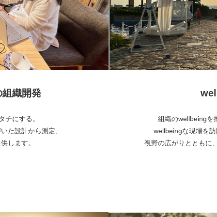
めの組織開発
wel
でカタチにする。
組織のwellbei
づいた設計から測定、
wellbeingな現場
提供します。
視野の広がりとともに、自