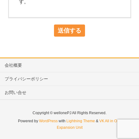
す。
会社概要
プライバシーポリシー
お問い合せ
Copyright © wellonePJ All Rights Reserved.
Powered by
WordPress
with
Lightning Theme
&
VK All in One
Expansion Unit