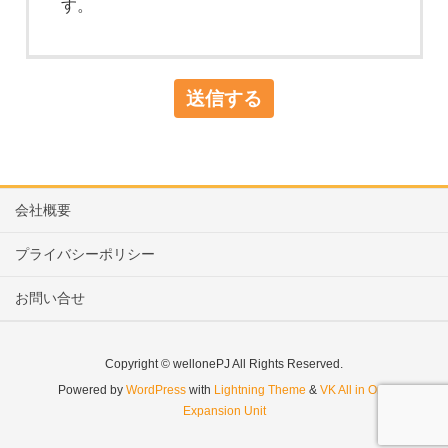
す。
会社概要
プライバシーポリシー
お問い合せ
Copyright © wellonePJ All Rights Reserved.
Powered by
WordPress
with
Lightning Theme
&
VK All in One
Expansion Unit