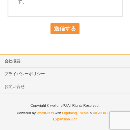
す。
会社概要
プライバシーポリシー
お問い合せ
Copyright © wellonePJ All Rights Reserved.
Powered by
WordPress
with
Lightning Theme
&
VK All in One
Expansion Unit