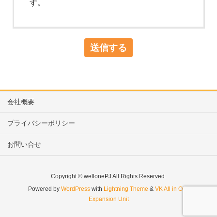
す。
会社概要
プライバシーポリシー
お問い合せ
Copyright © wellonePJ All Rights Reserved.
Powered by
WordPress
with
Lightning Theme
&
VK All in One
Expansion Unit