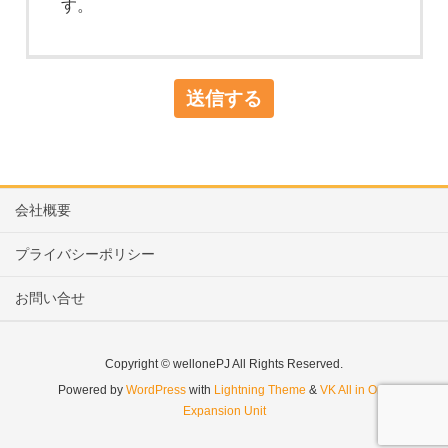
す。
会社概要
プライバシーポリシー
お問い合せ
Copyright © wellonePJ All Rights Reserved.
Powered by
WordPress
with
Lightning Theme
&
VK All in One
Expansion Unit