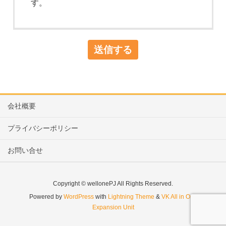
す。
会社概要
プライバシーポリシー
お問い合せ
Copyright © wellonePJ All Rights Reserved.
Powered by
WordPress
with
Lightning Theme
&
VK All in One
Expansion Unit