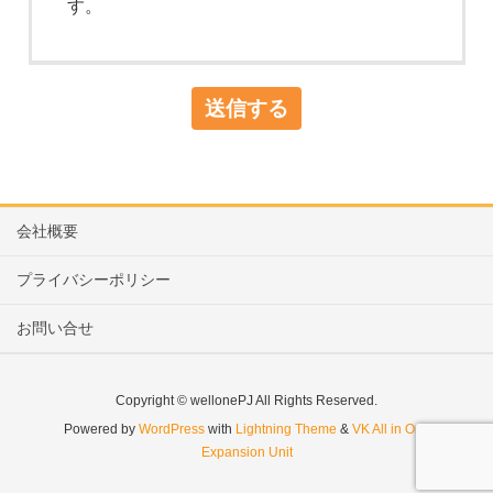
す。
会社概要
プライバシーポリシー
お問い合せ
Copyright © wellonePJ All Rights Reserved.
Powered by
WordPress
with
Lightning Theme
&
VK All in One
Expansion Unit