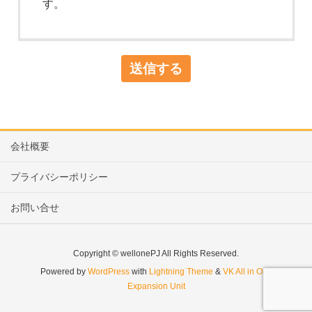
す。
会社概要
プライバシーポリシー
お問い合せ
Copyright © wellonePJ All Rights Reserved.
Powered by
WordPress
with
Lightning Theme
&
VK All in One
Expansion Unit