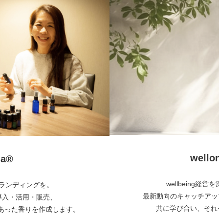
wel
a®︎
wellbeing
とブランディングを。
最新動向のキャッチアッ
・導入・活用・販売、
共に学び合い、それぞ
あった香りを作成します。