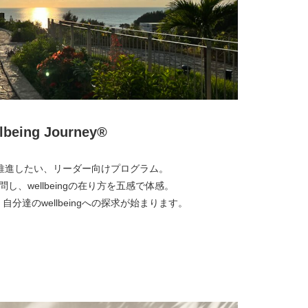
lbeing Journey®︎
ngを推進したい、リーダー向けプログラム。
を訪問し、wellbeingの在り方を五感で体感。
分達のwellbeingへの探求が始まります。
より詳しく