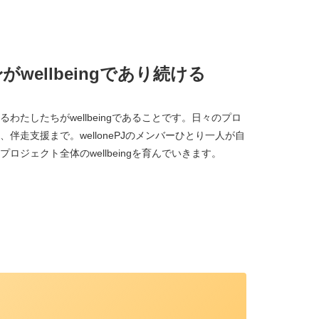
wellbeingであり続ける
わたしたちがwellbeingであることです。日々のプロ
伴走支援まで。wellonePJのメンバーひとり一人が自
ジェクト全体のwellbeingを育んでいきます。
、