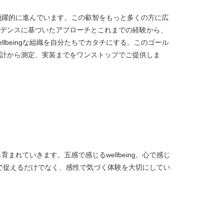
究は、飛躍的に進んでいます。この叡智をもっと多くの方に広
デンスに基づいたアプローチとこれまでの経験から、
llbeingな組織を自分たちでカタチにする。このゴール
計から測定、実装までをワンストップでご提供しま
から育まれていきます。五感で感じるwellbeing、心で感じ
ingを理性で捉えるだけでなく、感性で気づく体験を大切にしてい