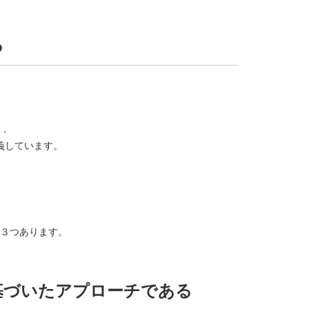
る
く、
義しています。
３つあります。
基づいたアプローチである