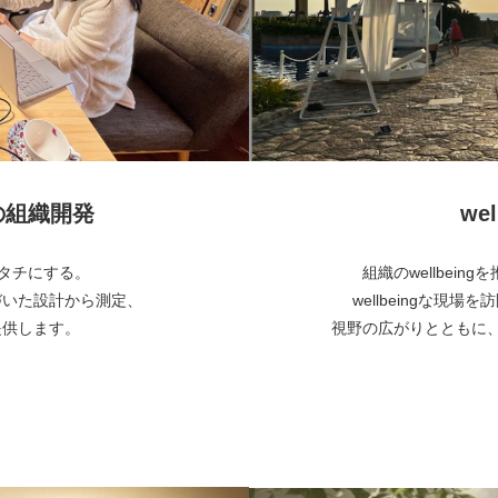
めの組織開発
wel
でカタチにする。
組織のwellbei
づいた設計から測定、
wellbeingな現場
提供します。
視野の広がりとともに、自