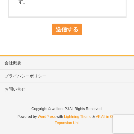
す。
会社概要
プライバシーポリシー
お問い合せ
Copyright © wellonePJ All Rights Reserved.
Powered by
WordPress
with
Lightning Theme
&
VK All in One
Expansion Unit